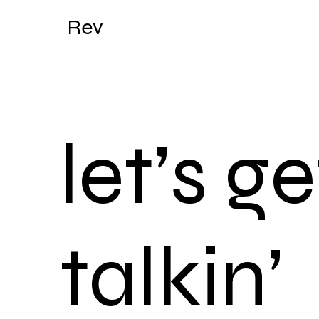
Rev
let’s ge
talkin’