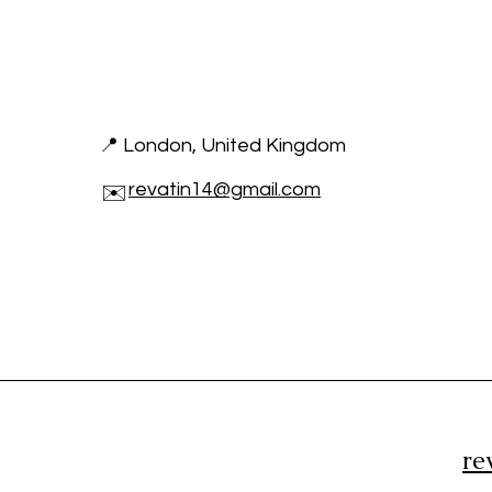
📍 London, United Kingdom
revatin14@gmail.com
✉️
re